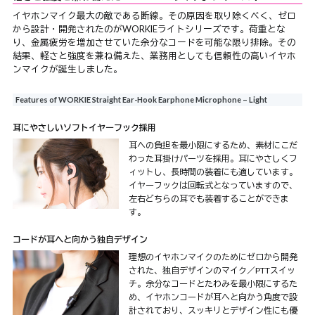
イヤホンマイク最大の敵である断線。その原因を取り除くべく、ゼロ
から設計・開発されたのがWORKIEライトシリーズです。荷重とな
り、金属疲労を増加させていた余分なコードを可能な限り排除。その
結果、軽さと強度を兼ね備えた、業務用としても信頼性の高いイヤホ
ンマイクが誕生しました。
Features of WORKIE Straight Ear-Hook Earphone Microphone – Light
耳にやさしいソフトイヤーフック採用
耳への負担を最小限にするため、素材にこだ
わった耳掛けパーツを採用。耳にやさしくフ
ィットし、長時間の装着にも適しています。
イヤーフックは回転式となっていますので、
左右どちらの耳でも装着することができま
す。
コードが耳へと向かう独自デザイン
理想のイヤホンマイクのためにゼロから開発
された、独自デザインのマイク／PTTスイッ
チ。余分なコードとたわみを最小限にするた
め、イヤホンコードが耳へと向かう角度で設
計されており、スッキリとデザイン性にも優