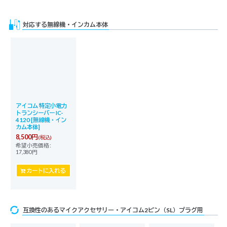
対応する無線機・インカム本体
アイコム 特定小電力
トランシーバー IC-
4120
[
無線機・イン
カム本体
]
8,500
円
(税込)
希望小売価格
:
17,380
円
カートに入れる
互換性のあるマイクアクセサリー・アイコム2ピン（SL）プラグ用