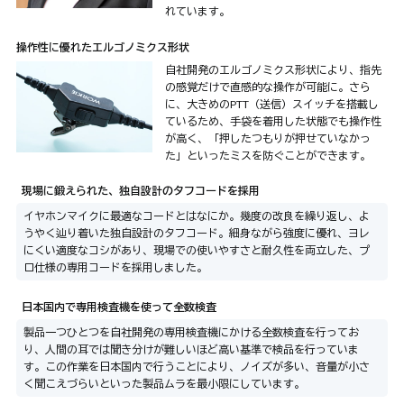
れています。
操作性に優れたエルゴノミクス形状
自社開発のエルゴノミクス形状により、指先
の感覚だけで直感的な操作が可能に。さら
に、大きめのPTT（送信）スイッチを搭載し
ているため、手袋を着用した状態でも操作性
が高く、「押したつもりが押せていなかっ
た」といったミスを防ぐことができます。
現場に鍛えられた、独自設計のタフコードを採用
イヤホンマイクに最適なコードとはなにか。幾度の改良を繰り返し、よ
うやく辿り着いた独自設計のタフコード。細身ながら強度に優れ、ヨレ
にくい適度なコシがあり、現場での使いやすさと耐久性を両立した、プ
ロ仕様の専用コードを採用しました。
日本国内で専用検査機を使って全数検査
製品一つひとつを自社開発の専用検査機にかける全数検査を行ってお
り、人間の耳では聞き分けが難しいほど高い基準で検品を行っていま
す。この作業を日本国内で行うことにより、ノイズが多い、音量が小さ
く聞こえづらいといった製品ムラを最小限にしています。