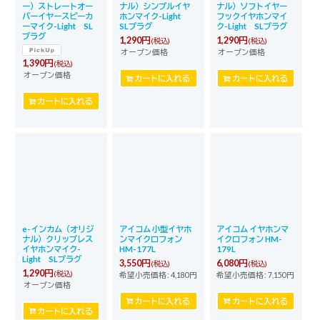
ー）ストレートオー
ナル）シンプルイヤ
ナル）ソフトイヤー
バーイヤースピーカ
ホンマイク-Light
フックイヤホンマイ
ーマイク-Light SL
SLプラグ
ク-Light SLプラグ
プラグ
1,290
円
1,290
円
(税込)
(税込)
オープン価格
オープン価格
1,390
円
(税込)
オープン価格
カートに入れる
カートに入れる
カートに入れる
e-インカム（オリジ
アイコム 小型イヤホ
アイコム イヤホンマ
ナル）クリップレス
ンマイクロフォン
イクロフォン HM-
イヤホンマイク-
HM-177L
179L
Light SLプラグ
3,550
円
6,080
円
(税込)
(税込)
1,290
円
(税込)
希望小売価格
:
4,180
円
希望小売価格
:
7,150
円
オープン価格
カートに入れる
カートに入れる
カートに入れる