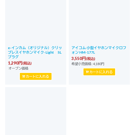
e-インカム（オリジナル）クリッ
アイコム 小型イヤホンマイクロフ
プレスイヤホンマイク-Light SL
ォン HM-177L
プラグ
3,550
円
(税込)
1,290
円
(税込)
希望小売価格
:
4,180
円
オープン価格
カートに入れる
カートに入れる