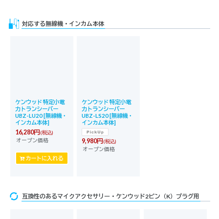
対応する無線機・インカム本体
ケンウッド 特定小電
ケンウッド 特定小電
力トランシーバー
力トランシーバー
UBZ-LU20
[
無線機・
UBZ-LS20
[
無線機・
インカム本体
]
インカム本体
]
16,280
円
(税込)
オープン価格
9,980
円
(税込)
オープン価格
カートに入れる
互換性のあるマイクアクセサリー・ケンウッド2ピン（K）プラグ用