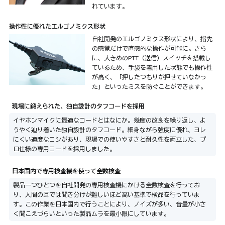
れています。
操作性に優れたエルゴノミクス形状
自社開発のエルゴノミクス形状により、指先
の感覚だけで直感的な操作が可能に。さら
に、大きめのPTT（送信）スイッチを搭載し
ているため、手袋を着用した状態でも操作性
が高く、「押したつもりが押せていなかっ
た」といったミスを防ぐことができます。
現場に鍛えられた、独自設計のタフコードを採用
イヤホンマイクに最適なコードとはなにか。幾度の改良を繰り返し、よ
うやく辿り着いた独自設計のタフコード。細身ながら強度に優れ、ヨレ
にくい適度なコシがあり、現場での使いやすさと耐久性を両立した、プ
ロ仕様の専用コードを採用しました。
日本国内で専用検査機を使って全数検査
製品一つひとつを自社開発の専用検査機にかける全数検査を行ってお
り、人間の耳では聞き分けが難しいほど高い基準で検品を行っていま
す。この作業を日本国内で行うことにより、ノイズが多い、音量が小さ
く聞こえづらいといった製品ムラを最小限にしています。