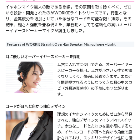
イヤホンマイク最大の敵である断線。その原因を取り除くべく、ゼロ
から設計・開発されたのがWORKIEライトシリーズです。荷重とな
り、金属疲労を増加させていた余分なコードを可能な限り排除。その
結果、軽さと強度を兼ね備えた、業務用としても信頼性の高いオーバ
ーイヤースピーカーマイクが誕生しました。
Features of WORKIE Straight Over-Ear Speaker Microphone – Light
耳に優しいオーバーイヤースピーカーを採用
耳穴に入れずに使用できる、オーバーイヤー
スピーカーを採用。耳穴が小さい女性でも痛
くなりにくく、快適に装着できます。また近
年問題視されるようになってきた耳の中のカ
ビ（外耳道真菌症）の予防にもつながりま
す。
コードが耳へと向かう独自デザイン
理想のイヤホンマイクのためにゼロから開発
された、独自デザインのマイク／PTTスイッ
チ。余分なコードとたわみを最小限にするた
め、イヤホンコードが耳へと向かう角度で設
計されており、スッキリとデザイン性にも優