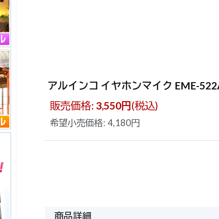
ル
に
アルインコ イヤホンマイク EME-522
販売価格
:
3,550
円
(税込)
ル
希望小売価格
:
4,180
円
商品詳細