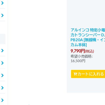
アルインコ 特定小電
力トランシーバー DJ
PB20A
[
無線機・イ
カム本体
]
9,790
円
(税込)
希望小売価格
:
16,500
円
カートに入れる