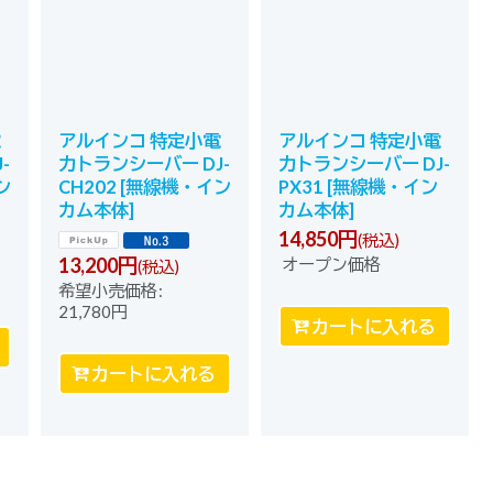
アルインコ 特定小電
アルインコ 特定小電
-
力トランシーバー DJ-
力トランシーバー DJ-
ン
CH202
[
無線機・イン
PX31
[
無線機・イン
カム本体
]
カム本体
]
14,850
円
(税込)
13,200
円
オープン価格
(税込)
希望小売価格
:
21,780
円
カートに入れる
カートに入れる